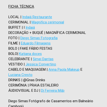
FICHA TÉCNICA
LOCAL |
Indaiá Restaurante
CERIMONIAL |
Magnifica cerimonial
BUFFET | I
Indaiá
DECORAÇÃO + BUQUÊ | MAGNÍFICA CERIMONIAL
FOTO |
Diego Simas Fotografia
FILME |
Eduardo Filmagens
BOLO | FAKE FÁBIO FESTAS
BOLO|
Katiana doces
CELEBRANTE |
Simei Dantas
VESTIDO |
Jessica Convertino
CABELO E MAQUIAGEM |
Anna Paola Makeup
E
Luciana Cresto
DRINKS | @Gnas Drinks
CERIMÔNIA | PRAIA ESTALEIRO
ÁUDIOVISUAL E DJ |
Dj Ferreira Mdp
Diego Simas Fotógrafo de Casamentos em Balneário
Camboriú