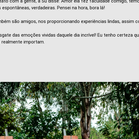
ato com a gente, a Su disse: Amor ela fez faculdade comigo, temo
 espontâneas, verdadeiras. Pensei na hora, bora lá!
também são amigos, nos proporcionando experiências lindas, assim
gate das emoções vividas daquele dia incrível! Eu tenho certeza qu
e realmente importam.