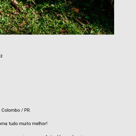
22
m Colombo / PR.
orna tudo muito melhor!