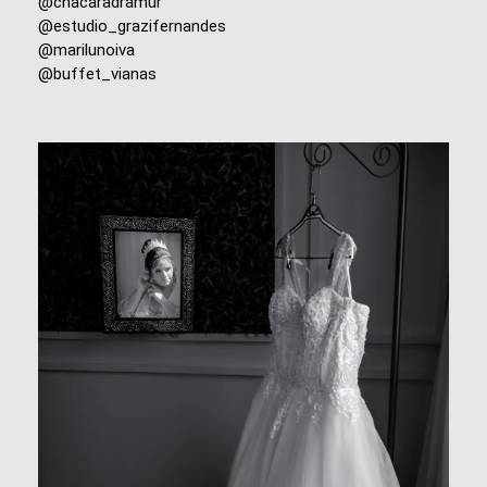
@chacaradramur
@estudio_grazifernandes
@marilunoiva
@buffet_vianas