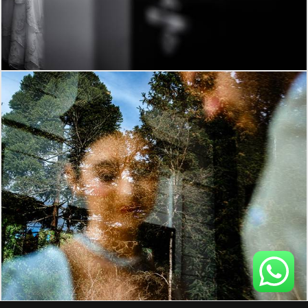
686
38