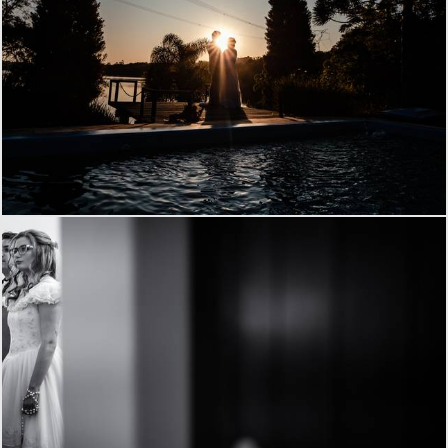
833
8
281
0