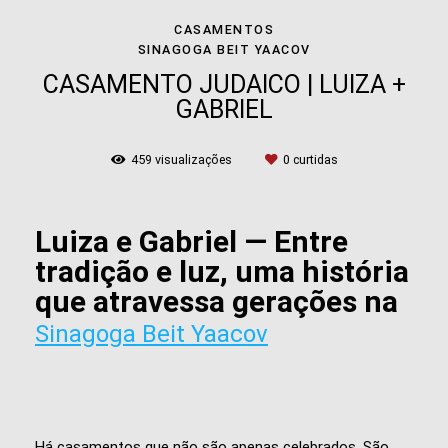
CASAMENTOS
SINAGOGA BEIT YAACOV
CASAMENTO JUDAICO | LUIZA +
GABRIEL
459
visualizações
0
curtidas
Luiza e Gabriel — Entre
tradição e luz, uma história
que atravessa gerações na
Sinagoga Beit Yaacov
Há casamentos que não são apenas celebrados. São