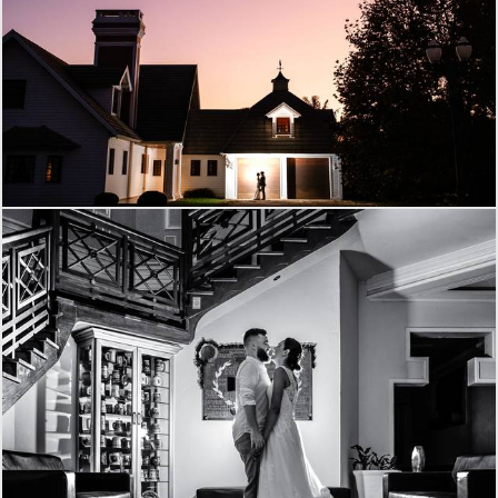
807
7
951
12