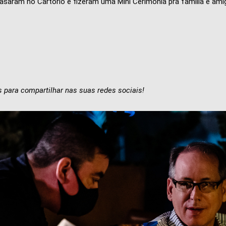
saram no Cartório e fizeram uma Mini Cerimonia pra família e ami
 para compartilhar nas suas redes sociais!