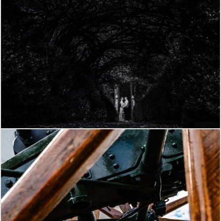
868
59