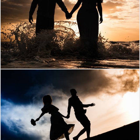
827
0
523
0