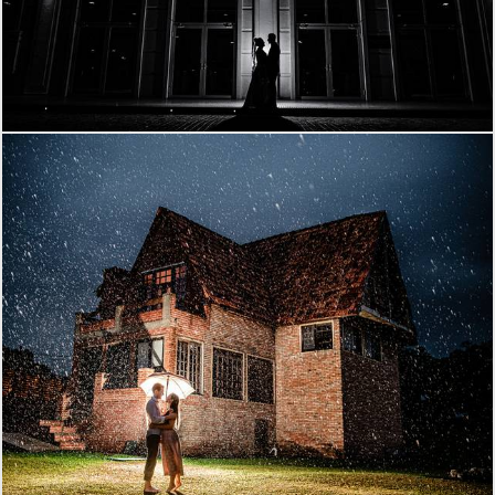
913
0
1201
5