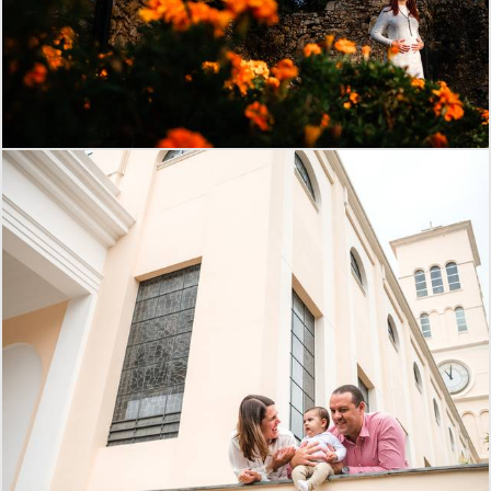
298
0
611
1