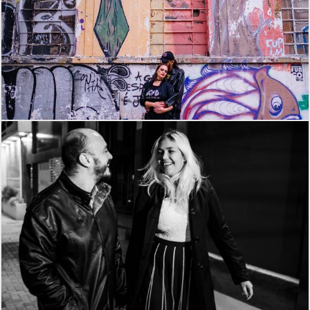
1413
8
2095
28